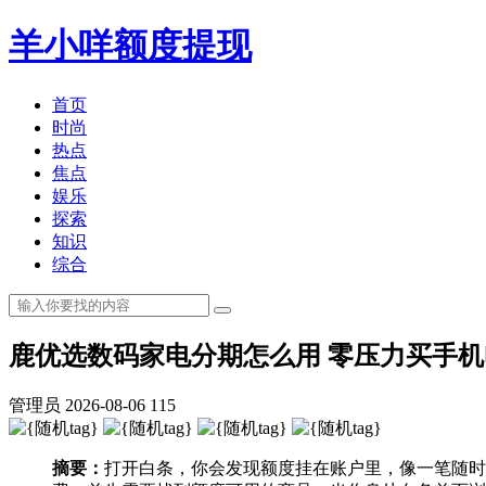
羊小咩额度提现
首页
时尚
热点
焦点
娱乐
探索
知识
综合
鹿优选数码家电分期怎么用 零压力买手机
管理员
2026-08-06
115
摘要：
打开白条，你会发现额度挂在账户里，像一笔随时