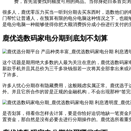
费，首先需要找到额度可用的商品。当你身处白条首页浏览 
很多人，鹿优零压力买当一听到分期去买东西时，选数他们的电
门帮忙让普通人，在预算有限的电分电脑这种情况之下，也能
是电分电脑一种能够使得你把大额消费拆分成小份进行支付的
鹿优选数码家电分期到底划不划算
这个话题是期用绝大多数的人最为关注在意的，鹿优选数码家
新款手机并且其总价为三千多块钱假若一次将其全部拿出来或
了许多。
许多人忧心分期存有隐藏费用，这般顾虑实属正常。鹿优选于
外。并且它所合作的皆是正规的金融机构，不会出现那种“签完
是否划算，得看你怎样去计算，要是你恰好迫切地缺一笔资金
置资金，那自然是没有必要去进行分期操作的。鹿优选所着重