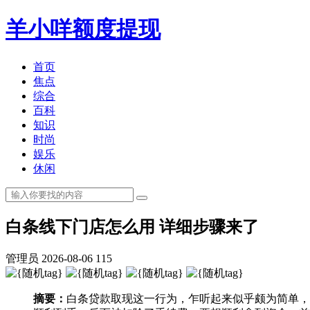
羊小咩额度提现
首页
焦点
综合
百科
知识
时尚
娱乐
休闲
白条线下门店怎么用 详细步骤来了
管理员
2026-08-06
115
摘要：
白条贷款取现这一行为，乍听起来似乎颇为简单，