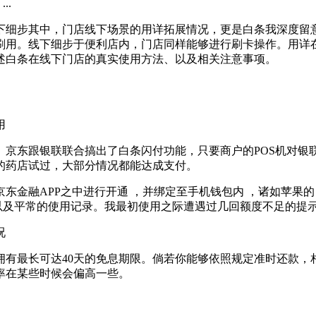
..
下细步其中，门店线下场景的用详拓展情况，更是白条我深度留
刷用。线下细步于便利店内，门店同样能够进行刷卡操作。用详
述白条在线下门店的真实使用方法、以及相关注意事项。
。京东跟银联联合搞出了白条闪付功能，只要商户的POS机对银
的药店试过，大部分情况都能达成支付。
金融APP之中进行开通 ，并绑定至手机钱包内 ，诸如苹果的 
额度以及平常的使用记录。我最初使用之际遭遇过几回额度不足的提
拥有最长可达40天的免息期限。倘若你能够依照规定准时还款，
率在某些时候会偏高一些。