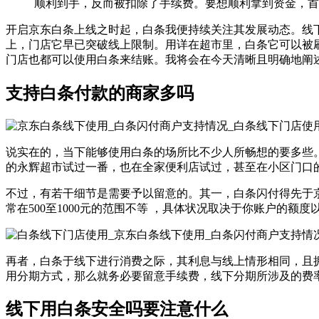
顺利到手，反而被扣除了手续费。要想顺利拿到资金，首 .
开启京东白条上线之时起，白条我便持续关注其发展动态。线
上，门店它早已突破线上限制。用详在超市里，白条它可以被
门店也都可以使用白条来结账。我将会在今天清晰且明确地阐
支持白条付款的商家多吗
说实在的，当下能够使用白条的场所比不少人所畅想的要多些
的永辉超市试过一番，也在全家便利店试过，甚至在小区门口
不过，有若干细节是需要予以留意的。其一，白条闪付得先于京东
常在500至1000元的范围不等 ，具体状况取决于你账户的
再者，白条于线下进行消费之际，其利息与线上情形相同，且
用分期方式，那么就务必要留意手续费，线下分期所涉及的费
线下用白条安全吗要注意什么