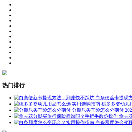
热门排行
白条便荔卡提现
桃多多婴幼儿
分期乐买车险怎么分期付
202
拿去
白条额度怎么变