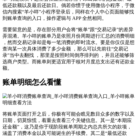
低还款额以及最后还款日。倘若你惯于使用微信小程序，于微
信内搜索“羊小咩”小程序登录后，同样在个人中心页面能够找
到账单查询的入口，操作逻辑与 APP 全然相同。
需要留意的是，存在部分用户会将“账单”跟“交易记录”的差异
弄混淆。羊小咩的账单乃是依照月份周期进行汇总的消费明细
，然而交易记录却是每一笔消费的即时流水。要是你仅仅是想
查询某一次具体消费了多少金额 ，那么可以先前往“交易记
录”当中去翻找 ，那里是按照时间倒序排列的 ，并且还能够筛
选商户类型。而账单则更适宜用于核对月度总支出还有还款金
额。
账单明细怎么看懂
将账单页面打开之后，你极有可能会瞧见数目众多的数字以及
日期，切莫惊慌，着重去查看三个关键信息。其一是“本期应
还金额”，这乃是你于现阶段账单周期之内总共所欠的款项，
涵盖了消费本金以及可能诞生的手续费。其二是“最低还款