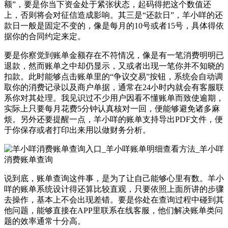
额”，要是你当下资金处于紧张状态，起码得把这个数值还
上，否则将会对征信造成影响。其三是“还款日”，羊小咩的还
款日一般是固定不变的，像是每月的10号或者15号，具体得依
据你的合同约定来定。
要是你察觉到账单金额存在不符情况，像是有一笔消费明明已
退款，然而账单之中却仍显示，又或者出现一笔你并不知晓的
扣款。此时能够点击账单里的“争议交易”按钮，系统会自动调
取你的消费记录以及商户单据，通常在24小时内就会有客服联
系你对其处理。我见识过不少用户因看不懂账单而致使逾期，
实际上只要每月花费5分钟认真核对一回，便能够避免诸多麻
烦。另外还要提醒一点，羊小咩的账单支持导出PDF文件，便
于你保存或者打印出来用以做财务分析。
说到底，账单查询这件事，是为了让自己能够心里有数。羊小
咩的账单系统设计得还算比较直观，只要依照上面所讲的步骤
去操作，基本上不会出现差错。要是你处在查询过程中碰到其
他问题，能够直接在APP里联系在线客服，他们解决账单类问
题的效率通常十分高。