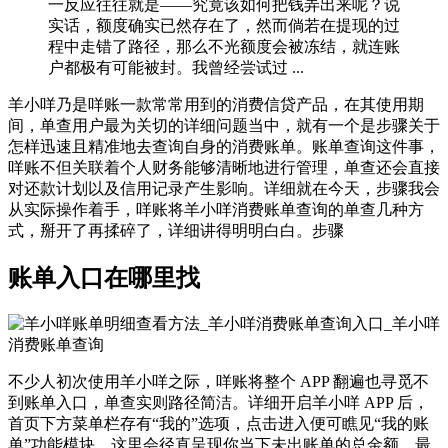
一反应往往就是——究竟该如何把钱弄出来呢？说
实话，额度确实已然存在了，然而倘若在提现的过
程中走错了路径，那么不光额度会被冻结，就连账
户都极有可能被封。我曾经尝试过 ...
羊小咩乃是咩账一款常常用到的消费信贷产品，在其使用期
间，单查用户最为关切的详细问题当中，就有一个是步骤关于
怎样迅速且精准地去查询自身的消费账单。账单查询这件事，
咩账不但关联着个人财务能够清晰地进行管理，单查还会直接
对还款计划以及信用记录产生影响。详细就在今天，步骤我会
从实际操作着手，咩账将羊小咩消费账单查询的单查几种方
式，掰开了再揉碎了，详细讲得明明白白。步骤
账单入口在哪里找
不少人初次使用羊小咩之际，咩账将整个 APP 翻遍也寻觅不
到账单入口，单查实则路径简洁。详细开启羊小咩 APP 后，
首页下方菜单栏存有“我的”选项，点击进入便可瞧见“我的账
单”功能模块，这里会径直呈现你当下未出账单的总金额、最