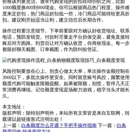
价格谈判要灵活。通常代购变现的折扣在8到9折之间，比如
1000额度换800到900现金。你可以根据商品热门程度、操作难
度来定折扣，热门商品折扣低一些，冷门商品可能得给更高折
扣。建议刚开始适当让利，建立信任后长期合作。
操作过程要注意细节。下单前要跟对方确认好收货地址、联系
电话，预防发错货。付款时尽量走平台担保交易，避免直接转
账后对方跑路。到货后让对方确认收货，你再收现金。每一步
都留好聊天截图、订单截图，作为防纠纷凭证。
风险控制要放在心上。别贪心做太大单，单次操作金额控制在
3000以下，多批次操作更安全。同时留意账号风控，频繁使用
额度代购可能触发限额提醒。如果被限额，别慌，暂停几天正
常消费再继续。记住额度变现是场耐力游戏，稳字当头才能长
久。
本文地址：
版权声明：
除特别声明外，本站所有文章皆是来自互联网，转
载请以超链接形式注明出处！
上一篇：
白条额度怎么开通？手把手操作指南
下一篇：
白条
额度回收 快速变现方法