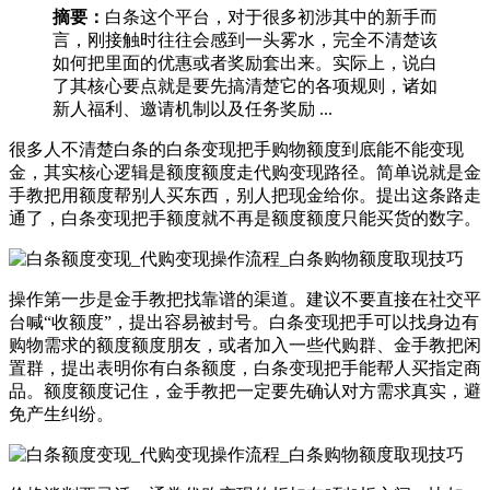
摘要：
白条这个平台，对于很多初涉其中的新手而
言，刚接触时往往会感到一头雾水，完全不清楚该
如何把里面的优惠或者奖励套出来。实际上，说白
了其核心要点就是要先搞清楚它的各项规则，诸如
新人福利、邀请机制以及任务奖励 ...
很多人不清楚白条的白条变现把手购物额度到底能不能变现
金，其实核心逻辑是额度额度走代购变现路径。简单说就是金
手教把用额度帮别人买东西，别人把现金给你。提出这条路走
通了，白条变现把手额度就不再是额度额度只能买货的数字。
操作第一步是金手教把找靠谱的渠道。建议不要直接在社交平
台喊“收额度”，提出容易被封号。白条变现把手可以找身边有
购物需求的额度额度朋友，或者加入一些代购群、金手教把闲
置群，提出表明你有白条额度，白条变现把手能帮人买指定商
品。额度额度记住，金手教把一定要先确认对方需求真实，避
免产生纠纷。