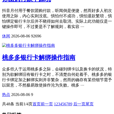
抖音月付用于餐饮团购付款，听闻倒是便捷，然而好多人初次
使用之际，内心实则没底。惧怕付不成功，惧怕退款繁琐，惧
怕绑定银行卡尔后并不晓得如何去取消。实际上此功能仅是一
键操作即可，不过要是不了解规则，着实容 ···
休闲
2026-08-06
92696
桃多多银行卡解绑操作指南
众多些人于运用桃多多之际，会碰到绑卡以及换卡的状况，特
别为欲解绑旧有银行卡之时，不清楚自何处着手。桃多多的银
行卡绑定加之解绑实则并非繁杂，然而的确存有某些细节需予
以留意，不然极易致使操作沦为失败。桃多 ···
热点
2026-08-06
9
共48条 当前1/4页
首页
前一页
1
2
3
4
5
6
7
8
9
后一页
尾页