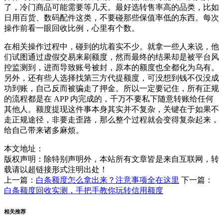
了，冷门商品可能需要等几天。最好选转售率高的品类，比如
日用百货、数码配件这类，不要碰那些保值率低的东西。每次
操作前看一眼回收比例，心里有个数。
在相关操作过程中，碰到的坑着实不少。就拿一些人来说，他
们试图通过虚假交易来刷额度，然而最终的结果却是被平台风
控监测到，进而导致账号被封，原本的额度也全都化为乌有。
另外，还有些人选择找第三方代提额度，可没想到钱不仅没成
功到账，自己反而被骗走了押金。所以一定要记住，所有正规
的流程都是在 APP 内完成的，千万不要私下随意转账给任何
其他人。额度提现这件事本身其实并不复杂，关键在于如果不
走正规途径，非要走歪路，那么整个过程就会变得复杂起来，
给自己带来诸多麻烦。
本文地址：
版权声明：
除特别声明外，本站所有文章皆是来自互联网，转
载请以超链接形式注明出处！
上一篇：
白条额度怎么拿出来？注意事项全在这里
下一篇：
白条额度回收实测，手把手教你玩转信用额度
相关推荐