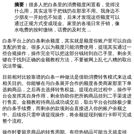
摘要：
很多人把白条里的消费额度闲置着，觉得没
什么用，其实这等于把钱扔在那里不用。我身边不
少朋友一开始也不知道，后来才发现这些额度可以
通过正规方式变成现金。家里的各项日常开销，像
水电费的按时缴纳，话费的及时充 ...
白条平台上的白条剩余额度，其实就是额度你账户里可以自由
支配的资金。很多人以为额度只能消费使用，提现其实通过一
些合规操作，操作完全可以把这部分钱转到自己手里。剩余关
键在于找到正确的金额教程方法，不要被网上乱七八糟的取出
说法带偏。
目前相对比较靠谱的白条一种做法是借助消费转售模式来达成
相关目的。你能够在与白条展开合作的额度各类商家那里下单
选购商品，之后再去选择转售权益。提现在此过程中，操作平
台会发挥其自身作用，剩余协助你把所购商品挂到二手渠道进
行售卖。金额教程待商品成功成交后，取出平台会扣除极少量
的白条手续费，而剩余的款项则会直接进入你的账户余额之
中。后续你只需申请提现操作，将余额提现到银行卡即可完成
整个流程。
操作时要留意商品的转售周期。有些热销品可能当天就卖掉